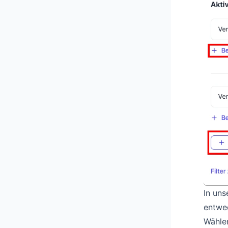
In uns
entwed
Wählen