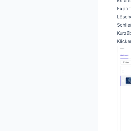
Es ers
Export
Lösch
Schli
Kurzüb
Klicke